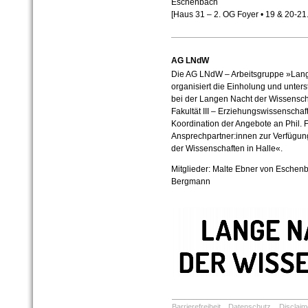
Eschenbach
[Haus 31 – 2. OG Foyer
• 19 & 20-21
AG LNdW
Die AG LNdW – Arbeitsgruppe »Lang
organisiert die Einholung und unters
bei der Langen Nacht der Wissenscha
Fakultät III – Erziehungswissenschaft
Koordination der Angebote an Phil. Fa
Ansprechpartner:innen zur Verfügun
der Wissenschaften in Halle«.
Mitglieder: Malte Ebner von Eschenb
Bergmann
Barrierefreiheit
Datenschutz
Disclaim