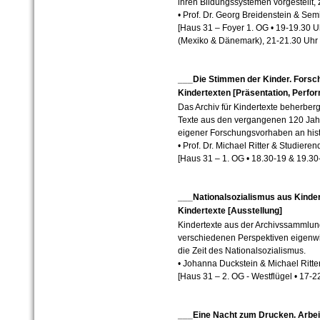
ihren Bildungssystemen vorgestellt,
• Prof. Dr. Georg Breidenstein & Se
[Haus 31 – Foyer 1. OG
•
19-19.30 Uh
(Mexiko & Dänemark), 21-21.30 Uhr
___Die Stimmen der Kinder. Forsc
Kindertexten [Präsentation, Perfo
Das Archiv für Kindertexte beherber
Texte aus den vergangenen 120 Jahr
eigener Forschungsvorhaben an his
• Prof. Dr. Michael Ritter & Studieren
[Haus 31 – 1. OG
• 18.30-19 & 19.30
___Nationalsozialismus aus Kinderp
Kindertexte [Ausstellung]
Kindertexte aus der Archivssammlun
verschiedenen Perspektiven eigenwil
die Zeit des Nationalsozialismus.
• Johanna Duckstein & Michael Ritte
[Haus 31 – 2. OG - Westflügel
•
17-
2
___Eine Nacht zum Drucken. Arbeit