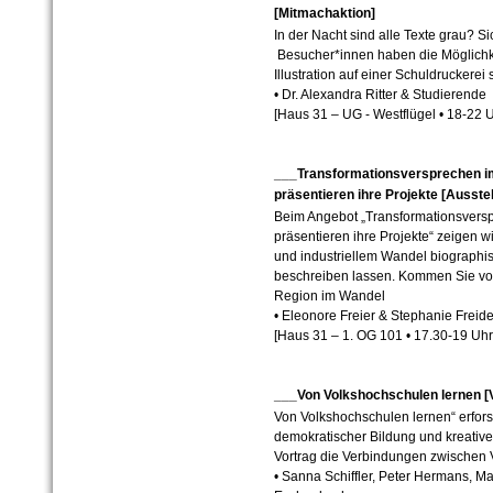
[Mitmachaktion]
In der Nacht sind alle Texte grau? Si
Besucher*innen haben die Möglichke
Illustration auf einer Schuldruckerei 
• Dr. Alexandra Ritter & Studierende
[Haus 31 – UG - Westflügel • 18-22 U
___Transformationsversprechen i
präsentieren ihre Projekte [Ausste
Beim Angebot „Transformationsversp
präsentieren ihre Projekte“ zeigen w
und industriellem Wandel biographis
beschreiben lassen. Kommen Sie vor
Region im Wandel
• Eleonore Freier & Stephanie Freid
[Haus 31 – 1. OG 101
•
17.30-19
Uhr
___Von Volkshochschulen lernen [
Von Volkshochschulen lernen“ erfors
demokratischer Bildung und kreativ
Vortrag die Verbindungen zwischen 
• Sanna Schiffler, Peter Hermans, M