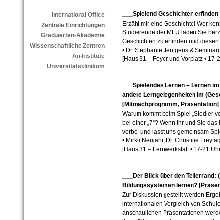
___Spielend Geschichten erfinde
International Office
Erzähl mir eine Geschichte! Wer kenn
Zentrale Einrichtungen
Studierende der
MLU
laden Sie herz
Graduierten-Akademie
Geschichten zu erfinden und diesen
Wissenschaftliche Zentren
• Dr. Stephanie Jentgens & Seminar
An-Institute
[Haus 31 – Foyer und Vorplatz
•
17-
2
Universitätsklinikum
___Spielendes Lernen – Lernen im
andere Lerngelegenheiten im (Gese
[Mitmachprogramm, Präsentation]
Warum kommt beim Spiel „Siedler vo
bei einer „7“? Wenn Ihr und Sie das
vorbei und lasst uns gemeinsam Spi
• Mirko Neujahr, Dr. Christine Freyta
[Haus 31 – Lernwerkstatt
•
17-
21 Uh
___Der Blick über den Tellerrand:
Bildungssystemen lernen? [Präsen
Zur Diskussion gestellt werden Erg
internationalen Vergleich von Schule
anschaulichen Präsentationen werd