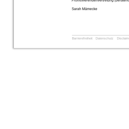
Promovierendenvertretung (beraten
Sarah Mämecke
Barrierefreiheit
Datenschutz
Disclaim