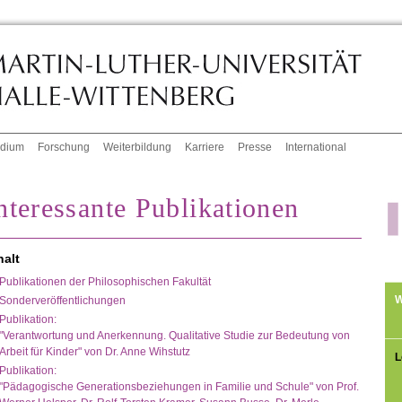
udium
Forschung
Weiterbildung
Karriere
Presse
International
nteressante Publikationen
halt
Publikationen der Philosophischen Fakultät
W
Sonderveröffentlichungen
Publikation:
"Verantwortung und Anerkennung. Qualitative Studie zur Bedeutung von
Arbeit für Kinder" von Dr. Anne Wihstutz
L
Publikation:
"Pädagogische Generationsbeziehungen in Familie und Schule" von Prof.