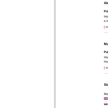
Ak
Pub
Hie
e.V
[ m
Ma
Pub
Hie
Ha
[ m
St
Ma
we