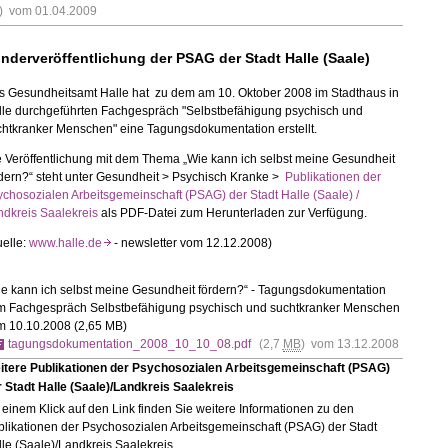
) vom 01.04.2009
nderveröffentlichung der PSAG der Stadt Halle (Saale)
s Gesundheitsamt Halle hat zu dem am 10. Oktober 2008 im Stadthaus in
lle durchgeführten Fachgespräch "Selbstbefähigung psychisch und
chtkranker Menschen" eine Tagungsdokumentation erstellt.
 Veröffentlichung mit dem Thema „Wie kann ich selbst meine Gesundheit
dern?“ steht unter Gesundheit > Psychisch Kranke >
Publikationen der
chosozialen Arbeitsgemeinschaft (PSAG) der Stadt Halle (Saale) /
ndkreis Saalekreis
als PDF-Datei zum Herunterladen zur Verfügung.
uelle:
www.halle.de
- newsletter vom 12.12.2008)
ie kann ich selbst meine Gesundheit fördern?“ - Tagungsdokumentation
m Fachgespräch Selbstbefähigung psychisch und suchtkranker Menschen
m 10.10.2008 (2,65 MB)
tagungsdokumentation_2008_10_10_08.pdf
(2,7
MB
) vom 13.12.2008
itere Publikationen der Psychosozialen Arbeitsgemeinschaft (PSAG)
 Stadt Halle (Saale)/Landkreis Saalekreis
 einem Klick auf den Link finden Sie weitere Informationen zu den
likationen der Psychosozialen Arbeitsgemeinschaft (PSAG) der Stadt
le (Saale)/Landkreis Saalekreis