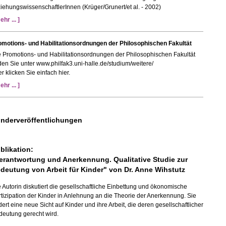
iehungswissenschaftlerInnen (Krüger/Grunert/et al. - 2002)
ehr ... ]
omotions- und Habilitationsordnungen der Philosophischen Fakultät
 Promotions- und Habilitationsordnungen der Philosophischen Fakultät
den Sie unter www.philfak3.uni-halle.de/studium/weitere/
r klicken Sie einfach hier.
ehr ... ]
nderveröffentlichungen
blikation:
erantwortung und Anerkennung. Qualitative Studie zur
deutung von Arbeit für Kinder" von Dr. Anne Wihstutz
 Autorin diskutiert die gesellschaftliche Einbettung und ökonomische
tizipation der Kinder in Anlehnung an die Theorie der Anerkennung. Sie
dert eine neue Sicht auf Kinder und ihre Arbeit, die deren gesellschaftlicher
deutung gerecht wird.