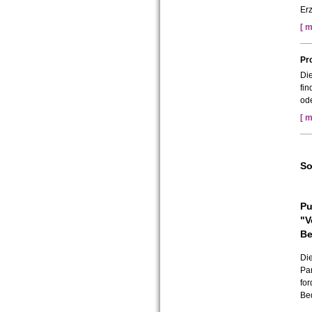
Erz
[ m
Pr
Die
fin
ode
[ m
So
Pu
"V
Be
Die
Par
for
Be