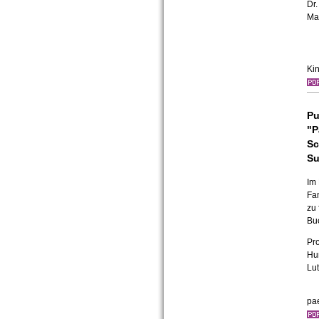
Dr.
Mar
Ki
Pu
"P
Sc
Su
Im
Fa
zu 
Buc
Pro
Hum
Lut
pa