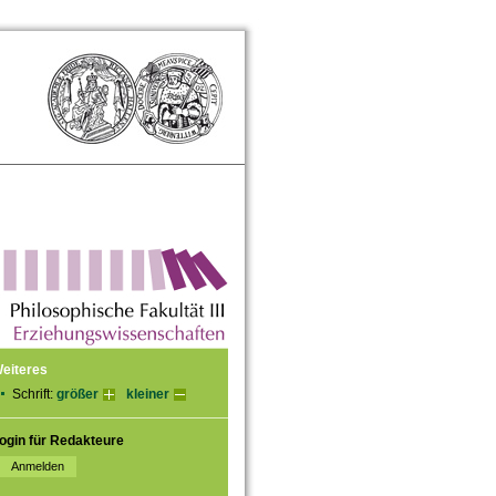
eiteres
Schrift:
größer
kleiner
ogin für Redakteure