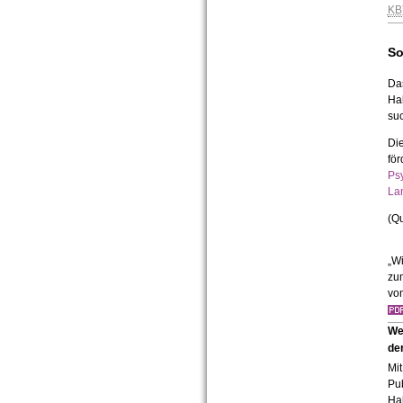
KB
So
Da
Ha
su
Die
för
Psy
La
(Q
„W
zu
vo
We
der
Mit
Pub
Hal