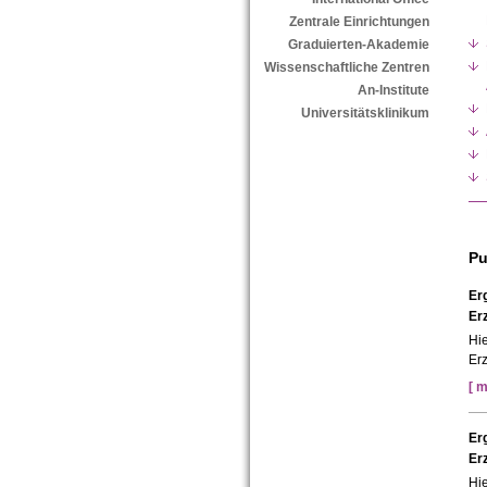
Zentrale Einrichtungen
Graduierten-Akademie
Wissenschaftliche Zentren
An-Institute
Universitätsklinikum
Pu
Er
Er
Hie
Erz
[ m
Er
Er
Hi