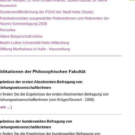
Werner Helsper, Dr. Rolf-Torsten Kramer, Susann Busse, Dr. Merle
Hummrich
Sonderveröffentlichung der PSAG der Stadt Halle (Saale)
Publikationslisten ausgewählter Referentinnen und Referenten der
Alumni-Sommertagung 2008
Periodika
Aktive Bürgerschaft online
Martin-Luther-Univeristät Halle-Wittenberg
Stiftung Marthahaus in Halle - Hauszeitung
blikationen der Philosophischen Fakultät
gebnisse der ersten Absolventen-Befragung von
ziehungswissenschaftlerInnen
r finden Sie die Ergebnisse der ersten Absolventen-Befragung von
iehungswissenschaftlerInnen (von Krüger/Grunert - 1998)
ehr ... ]
gebnisse der bundesweiten Befragung von
ziehungswissenschaftlerInnen
er finden Sie die Ergebnisse der bundesweiten Befragung von