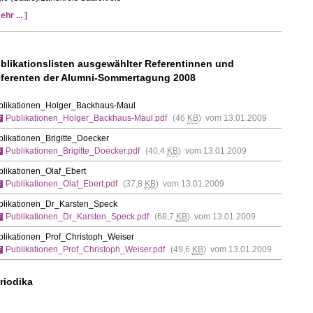
ehr ... ]
blikationslisten ausgewählter Referentinnen und
ferenten der Alumni-Sommertagung 2008
blikationen_Holger_Backhaus-Maul
Publikationen_Holger_Backhaus-Maul.pdf
(46
KB
) vom 13.01.2009
blikationen_Brigitte_Doecker
Publikationen_Brigitte_Doecker.pdf
(40,4
KB
) vom 13.01.2009
blikationen_Olaf_Ebert
Publikationen_Olaf_Ebert.pdf
(37,8
KB
) vom 13.01.2009
blikationen_Dr_Karsten_Speck
Publikationen_Dr_Karsten_Speck.pdf
(68,7
KB
) vom 13.01.2009
blikationen_Prof_Christoph_Weiser
Publikationen_Prof_Christoph_Weiser.pdf
(49,6
KB
) vom 13.01.2009
riodika