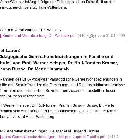
 Anne Wihstutz ist Angehörige der Philosophischen Fakultät III an der
tin-Luther-Universität Halle-Wittenberg.
nder und Verantwortung_Dr_Wihstutz
Kinder und Verantwortung_Dr_Wihstutz.pdf
(410,8
KB
) vom 01.04.2009
blikation:
ädagogische Generationsbeziehungen in Familie und
hule" von Prof. Werner Helsper, Dr. Rolf-Torsten Kramer,
sann Busse, Dr. Merle Hummrich
 Rahmen des DFG-Projektes "Pädagogische Generationsbeziehungen in
milie und Schule" wurden die Forschungs- und Rekonstruktionsergebnisse
familialen und schulischen Beziehungen zusammengestellt in dieser
hpublikation veröffentlicht.
f. Werner Helsper, Dr. Rolf-Torsten Kramer, Susann Busse, Dr. Merle
mrich sind Angehörige der Philosophischen Fakultät III an der Martin-
her-Universität Halle-Wittenberg.
ed Generationsbeziehungen_Helsper et al_Jugend Familie
paed Generationsbeziehungen_Helsper_Jugend Familie.pdf
(443,3